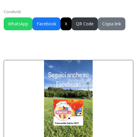
Condividi
WhatsApp
Facebook
X
QR Code
Copia link